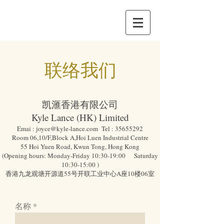
​联络我们
凯滙香港有限公司
Kyle Lance (HK) Limited
Emai :
joyce@kyle-lance.com
Tel :
35655292
Room 06,10/F,Block A,Hoi Luen Industrial Centre
55 Hoi Yuen Road, Kwun Tong, Hong Kong
(Opening hours: Monday-Friday 10:30-19:00 Saturday
10:30-15:00 )
香港九龙观塘开源道55号开联工业中心A座10楼06室
名称