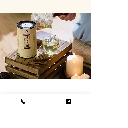
O’TEA
荞麦茶选用云南海拔二千米以上无污染高
“
山区的苦荞麦，其营养丰富，被誉为
五谷之
”
王
，入口顺滑甘口，透逸出谷物烤香的味道。
O'TEA is made of the buckwheat specially
selected from the uncontaminated high